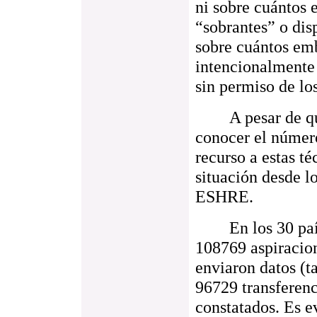
ni sobre cuántos
“sobrantes” o dis
sobre cuántos emb
intencionalmente 
sin permiso de lo
A pesar de que 
conocer el númer
recurso a estas té
situación desde l
ESHRE.
En los 30 paíse
108769 aspiracion
enviaron datos (t
96729 transferen
constatados. Es e