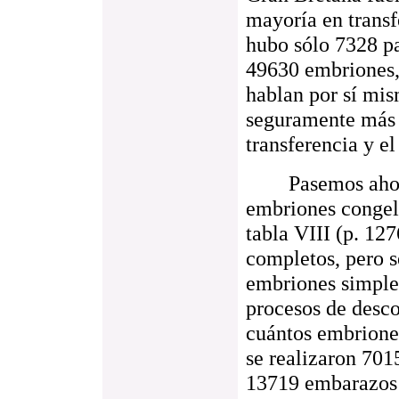
mayoría en transf
hubo sólo 7328 pa
49630 embriones, 
hablan por sí mi
seguramente más 
transferencia y el
Pasemos ahora a
embriones congela
tabla VIII (p. 12
completos, pero s
embriones simple
procesos de desc
cuántos embrione
se realizaron 7015
13719 embarazos c