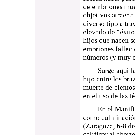
de embriones mue
objetivos atraer a
diverso tipo a tra
elevado de “éxito
hijos que nacen s
embriones falleci
números (y muy e
Surge aquí la pr
hijo entre los bra
muerte de cientos
en el uso de las t
En el Manifiest
como culminación
(Zaragoza, 6-8 de
calificar al abor