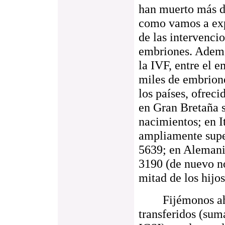
han muerto más d
como vamos a exp
de las intervenci
embriones. Ademá
la IVF, entre el 
miles de embrione
los países, ofrec
en Gran Bretaña 
nacimientos; en I
ampliamente super
5639; en Alemani
3190 (de nuevo n
mitad de los hijos
Fijémonos ahor
transferidos (sum