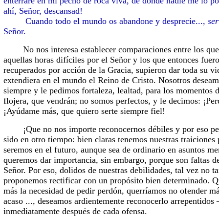
enterraré en mi pecho de roca viva, de donde nadie me lo po
ahí, Señor, descansad!
Cuando todo el mundo os abandone y desprecie...,
se
Señor.
No nos interesa establecer comparaciones entre los que d
aquellas horas difíciles por el Señor y los que entonces fuer
recuperados por acción de la Gracia, supieron dar toda su vi
extendiera en el mundo el Reino de Cristo. Nosotros deseamo
siempre y le pedimos fortaleza, lealtad, para los momentos 
flojera, que vendrán; no somos perfectos, y le decimos: ¡Pe
¡Ayúdame más, que quiero serte siempre fiel!
¡Que no nos importe reconocernos débiles y por eso pe
sido en otro tiempo: bien claras tenemos nuestras traiciones 
seremos en el futuro, aunque sea de ordinario en asuntos me
queremos dar importancia, sin embargo, porque son faltas d
Señor. Por eso, dolidos de nuestras debilidades, tal vez no ta
proponemos rectificar con un propósito bien determinado. Q
más la necesidad de pedir perdón, querríamos no ofender más
acaso ..., deseamos ardientemente reconocerlo arrepentido
inmediatamente después de cada ofensa.