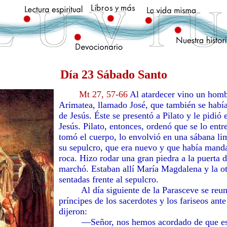
Día 23 Sábado Santo
Mt 27, 57-66
Al atardecer vino un homb
Arimatea, llamado José, que también se habí
de Jesús. Éste se presentó a Pilato y le pidió 
Jesús. Pilato, entonces, ordenó que se lo entr
tomó el cuerpo, lo envolvió en una sábana li
su sepulcro, que era nuevo y que había mand
roca. Hizo rodar una gran piedra a la puerta d
marchó. Estaban allí María Magdalena y la o
sentadas frente al sepulcro.
Al día siguiente de la Parasceve se reuni
príncipes de los sacerdotes y los fariseos ante
dijeron:
—Señor, nos hemos acordado de que ese 