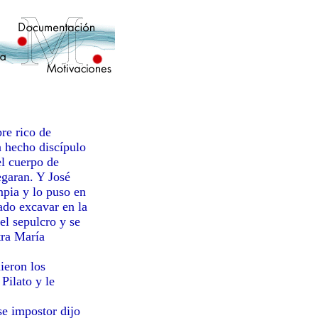
re rico de
a hecho discípulo
el cuerpo de
egaran. Y José
mpia y lo puso en
ado excavar en la
el sepulcro y se
tra María
eron los
 Pilato y le
impostor dijo