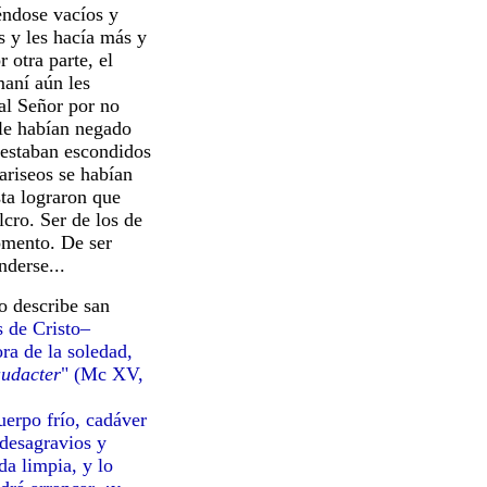
ndose vacíos y
s y les hacía más y
 otra parte, el
aní aún les
al Señor por no
 le habían negado
 estaban escondidos
fariseos se habían
ta lograron que
lcro. Ser de los de
omento. De ser
nderse...
 describe san
 de Cristo–
ra de la soledad,
udacter
" (Mc XV,
erpo frío, cadáver
 desagravios y
da limpia, y lo