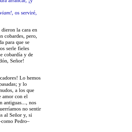
drá arrancar, ¡y
rviam!
, os serviré,
ieron la cara en
on cobardes, pero,
da para que se
s serle fieles
de cobardía y de
rdón, Señor!
cadores! Lo hemos
pasadas; y lo
nudos, a los que
e amor con el
n antiguas..., nos
uerríamos no sentir
 al Señor y, si
s –como Pedro–