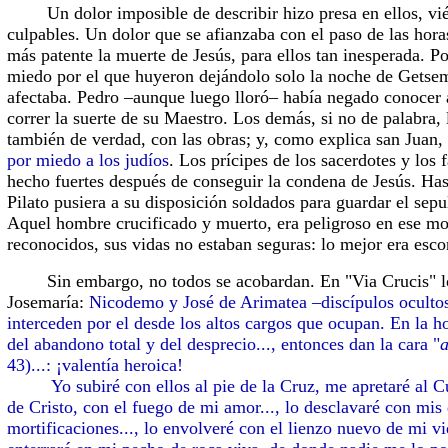
Un dolor imposible de describir hizo presa en ellos, vié
culpables. Un dolor que se afianzaba con el paso de las hora
más patente la muerte de Jesús, para ellos tan inesperada. Por
miedo por el que huyeron dejándolo solo la noche de Getsem
afectaba. Pedro –aunque luego lloró– había negado conocer 
correr la suerte de su Maestro. Los demás, si no de palabra,
también de verdad, con las obras; y, como explica san Juan,
por miedo a los judíos
. Los prícipes de los sacerdotes y los 
hecho fuertes después de conseguir la condena de Jesús. Has
Pilato pusiera a su disposición soldados para guardar el sepu
Aquel hombre crucificado y muerto, era peligroso en ese m
reconocidos, sus vidas no estaban seguras: lo mejor era esco
Sin embargo, no todos se acobardan. En "Via Crucis" lo
Josemaría:
Nicodemo y José de Arimatea –discípulos ocultos
interceden por el desde los altos cargos que ocupan. En la ho
del abandono total y del desprecio..., entonces dan la cara "
a
43)...: ¡valentía heroica!
Yo subiré con ellos al pie de la Cruz, me apretaré al Cu
de Cristo, con el fuego de mi amor..., lo desclavaré con mis
mortificaciones..., lo envolveré con el lienzo nuevo de mi vi