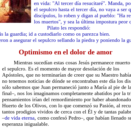
en vida: "Al tercer día resucitaré". Manda, po
el sepulcro hasta el tercer día, no vaya a ser
discípulos, lo roben y digan al pueblo: "Ha re
los muertos", y sea la última impostura peor 
Pilato les respondió:
guardia; id a custodiarlo como os parezca bien.
a asegurar el sepulcro sellando la piedra y poniendo la gu
Optimismo en el dolor de amor
Mientras sucedían estas cosas Jesús permanece muerto
el sepulcro. Es el momento de mayor desolación de los
Apóstoles, que no terminarían de creer que su Maestro hab
no tenemos noticias de dónde se encontraban este día los dis
sólo sabemos que Juan permaneció junto a María al pie de la
final–, nos los imaginamos completamente abatidos por la tri
pensamientos irían del remordimiento por haber abandonado 
Huerto de los Olivos, con lo que comenzó su Pasión, al recu
tantos prodigios vividos de cerca con el Él y de tantas palab
–
de vida eterna
, como confesó Pedro–, que habían llenado s
esperanza inigualable.