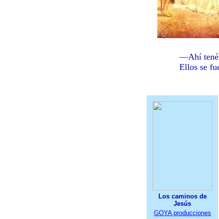
—Ahí tenéis la 
Ellos se fueron 
Los caminos de
Jesús
GOYA producciones