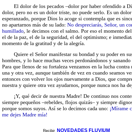
El dolor de los pecados –dolor por haber ofendido a Di
dolor, pero no es un dolor triste, no puede serlo. Es un dolor
esperanzado, porque Dios lo acoge si contempla que es sinc
no apartarnos más de su lado:
No despreciarás, Señor, un co
humillado
, le decimos con el salmo. Por eso el momento del
el de la paz, el de la seguridad, el del optimismo; e inmedia
momento de la gratitud y de la alegría.
Quiere el Señor manifestar su bondad y su poder en sus 
hombres, y lo hace muchas veces perdonándonos y sanando n
Para que llenos de su fortaleza venzamos en la lucha contra
una y otra vez, aunque también de vez en cuando seamos ve
entonces con volver los ojos nuevamente a Dios, que compre
nuestra y quiere otra vez ayudarnos, porque nunca nos ha de
¡Y, qué decir de nuestra Madre! De continuo nos conte
siempre pequeños –rebeldes, flojos quizás– y siempre digno
porque somos suyos. Así se lo decimos cada uno:
¡Mírame c
me dejes Madre mía!
NOVEDADES FLUVIUM
Recibir