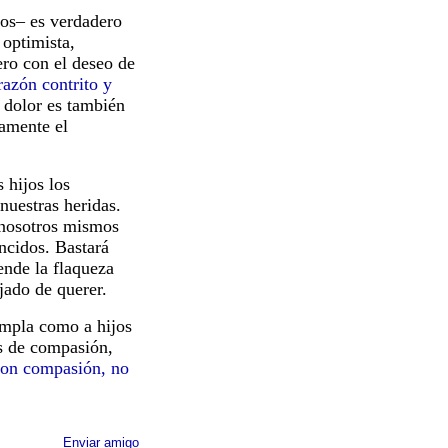
os– es verdadero
 optimista,
ero con el deseo de
razón contrito y
 dolor es también
tamente el
hijos los
uestras heridas.
 nosotros mismos
ncidos. Bastará
nde la flaqueza
jado de querer.
mpla como a hijos
s de compasión,
on compasión, no
Enviar amigo