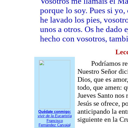
Vosotros me llamáis el Mae
porque lo soy. Pues si yo,
he lavado los pies, vosotr
unos a otros. Os he dado 
hecho con vosotros, tambi
Lec
Podríamos resum
Nuestro Señor dic
Dios, que es amor,
todo, que amen: q
Jueves Santo nos 
Jesús se ofrece, 
anticipando la ent
Quédate conmigo:
vivir de la Eucaristía
siguiente en la Cr
Francisco
Fernández Carvaja
l