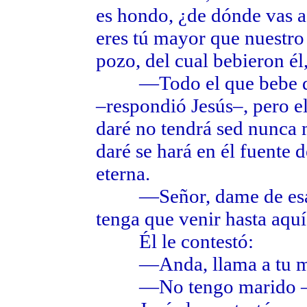
es hondo, ¿de dónde vas a
eres tú mayor que nuestro
pozo, del cual bebieron él
—Todo el que bebe de e
–respondió Jesús–, pero e
daré no tendrá sed nunca 
daré se hará en él fuente d
eterna.
—Señor, dame de esa ag
tenga que venir hasta aquí 
Él le contestó:
—Anda, llama a tu mar
—No tengo marido –le 