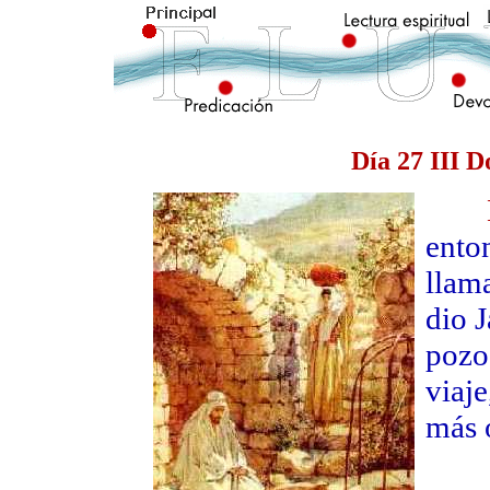
Día 27 III 
Eva
ento
llam
dio J
pozo 
viaje
más 
Vin