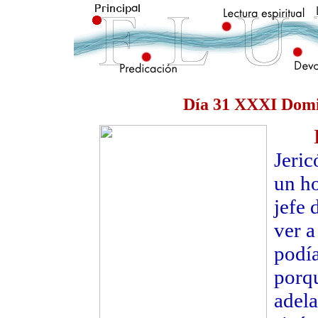
Día 31 XXXI Domi
Jeric
un h
jefe 
ver a
podí
porqu
adela