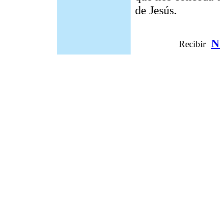
de Jesús.
N
Recibir