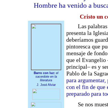
Hombre ha venido a buscar
Cristo un 
Las palabras d
presenta la Igles
deberíamos guardar
pintoresca que pu
mensaje de fondo
que el Evangelio 
principal– es y s
Pablo de la Sagra
Barro con luz:
el
sacerdote en la
para argumentar, p
literatura
J. José Alviar
con el fin de que
preparado para to
Se nos muestra