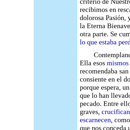
criterio de Nuest
recibimos en resca
dolorosa Pasión, 
la Eterna Bienave
otra parte. Se cu
lo que estaba per
Contemplando a 
Ella esos
mismos 
recomendaba san P
consiente en el d
porque espera, uni
que lo han llevado
pecado. Entre ell
graves,
crucifican
escarnecen
, como
que nos conceda 