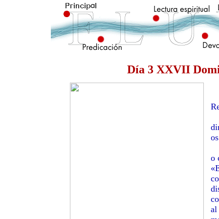
Día 3 XXVII Domi
—
Re
—
di
os
»S
o 
«E
co
di
co
al