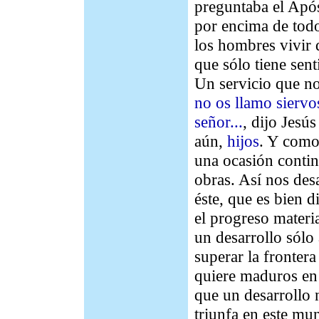
preguntaba el Após
por encima de todo
los hombres vivir 
que sólo tiene sen
Un servicio que n
no os llamo siervo
señor...
, dijo Jesú
aún,
hijos
. Y como
una ocasión conti
obras. Así nos des
éste, que es bien d
el progreso materi
un desarrollo sólo
superar la fronter
quiere maduros en
que un desarrollo n
triunfa en este mu