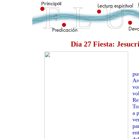
Día 27 Fiesta: Jesuc
pu
Ar
vo
vo
Re
To
a 
ve
pa
en