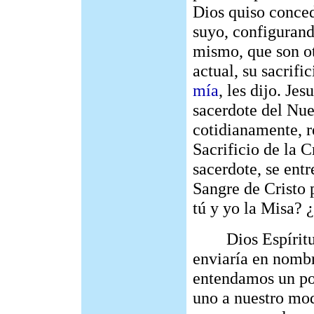
Dios quiso conced
suyo, configurand
mismo, que son ot
actual, su sacrifi
mía
, les dijo. Je
sacerdote del Nu
cotidianamente, r
Sacrificio de la 
sacerdote, se ent
Sangre de Cristo 
tú y yo la Misa? 
Dios Espíritu S
enviaría en nombr
entendamos un p
uno a nuestro mod