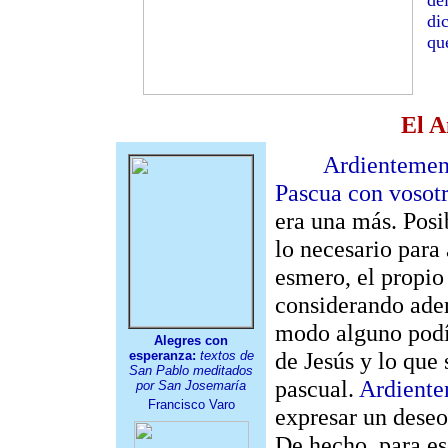
de
di
qu
El A
Ardientemen
Pascua con vosotr
era una más. Posi
lo necesario para
esmero, el propio 
considerando adem
modo alguno podí
Alegres con
de Jesús y lo que
esperanza:
textos de
San Pablo meditados
pascual.
Ardient
por San Josemaría
Francisco Varo
expresar un deseo
De hecho, para eso