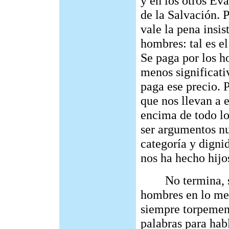
y en los otros Eva
de la Salvación. 
vale la pena insis
hombres: tal es e
Se paga por los h
menos significativ
paga ese precio. 
que nos llevan a 
encima de todo l
ser argumentos nu
categoría y digni
nos ha hecho hijos
No termina, sin
hombres en lo men
siempre torpement
palabras para hab