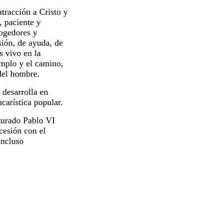
racción a Cristo y
, paciente y
cogedores y
sión, de ayuda, de
s vivo en la
emplo y el camino,
 del hombre.
desarrolla en
carística popular.
urado Pablo VI
cesión con el
incluso