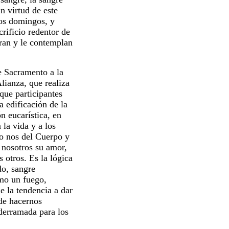
n virtud de este
los domingos, y
crificio redentor de
doran y le contemplan
 Sacramento a la
lianza, que realiza
que participantes
a edificación de la
n eucarística, en
 la vida y a los
do nos del Cuerpo y
 nosotros su amor,
 otros. Es la lógica
do, sangre
omo un fuego,
e la tendencia a dar
de hacernos
 derramada para los