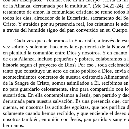
de la Alianza, derramada por la multitud”. (Mc 14,22-24). E
testamento de amor, la comunidad cristiana se reúne todos 
todos los días, alrededor de la Eucaristía, sacramento del Sa
Cristo. Y atraídos por su presencia real, los cristianos le a
a través del humilde signo del pan convertido en su Cuerpo.
Cada vez que celebramos la Eucaristía, a través de este
vez sobrio y solemne, hacemos la experiencia de la Nueva A
en plenitud la comunión entre Dios y nosotros. Y en cuanto 
de esta Alianza, incluso pequeños y pobres, colaboramos a l
historia según el proyecto de Dios? Por eso , toda celebració
tanto que constituye un acto de culto público a Dios, envía a
acontecimientos concretos de nuestra existencia Alimentan
de la Sangre de Cristo, somos asimilados a Él, recibimos en
no para guardarlo celosamente, sino para compartirlo con los
eucarística. En ella contemplamos a Jesús, pan partido y da
derramada para nuestra salvación. Es una presencia que, c
quema, en nosotros las actitudes egoístas, que nos purifica d
solamente cuando hemos recibido, y que enciende el deseo 
nosotros también, en unión con Jesús, pan partido y sangre
hermanos.