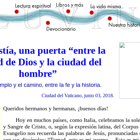
tía, una puerta “entre la
 de Dios y la ciudad del
hombre”
mplo y el camino, entre la fe y la historia.
Ciudad del Vaticano
,
junio 03, 2018.
Queridos hermanos y hermanas, ¡buenos días!
Hoy en muchos países, como Italia, celebramos la sole
y Sangre de Cristo, o, según la expresión latina, del Corpu
Evangelio nos recuerda las palabras de Jesús, pronunciadas
con sus discípulos: “Tomad, este es mi cuerpo …Esta es mi 