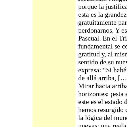
porque la justific
esta es la grandez
gratuitamente par
perdonarnos. Y es
Pascual. En el Tr
fundamental se co
gratitud y, al mi
sentido de su nue
expresa: “Si habé
de allá arriba, […
Mirar hacia arriba
horizontes: ¡esta 
este es el estado
hemos resurgido c
la lógica del mu
nuevas: una reali