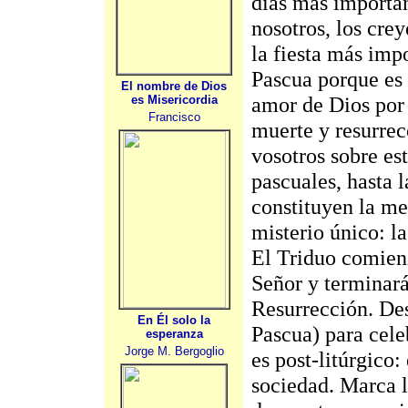
días más importan
nosotros, los cre
la fiesta más imp
Pascua porque es l
El nombre de Dios
amor de Dios por n
es Misericordia
Francisco
muerte y resurrec
vosotros sobre est
pascuales, hasta l
constituyen la m
misterio único: la
El Triduo comien
Señor y terminará
Resurrección. De
En Él solo la
Pascua) para cele
esperanza
Jorge M. Bergoglio
es post-litúrgico: 
sociedad. Marca l