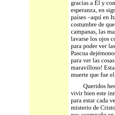
gracias a Él y co
esperanza, en sig
países –aquí en It
costumbre de que 
campanas, las mam
lavarse los ojos c
para poder ver las
Pascua dejémonos 
para ver las cosas
maravilloso! Esta
muerte que fue el
Queridos herma
vivir bien este 
para estar cada v
misterio de Crist
nos acompañe en e