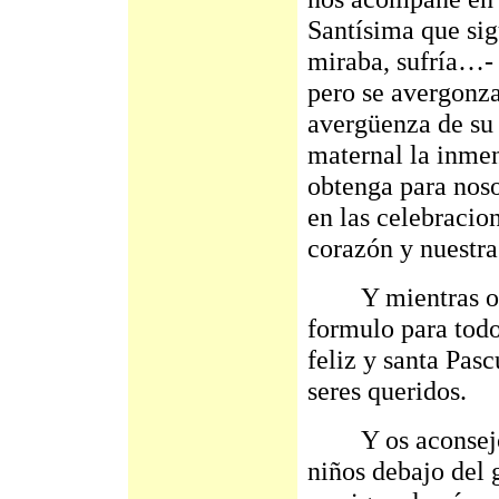
Santísima que sigu
miraba, sufría…- 
pero se avergonza
avergüenza de su 
maternal la inmen
obtenga para noso
en las celebracio
corazón y nuestra
Y mientras os d
formulo para todo
feliz y santa Pas
seres queridos.
Y os aconsejo: 
niños debajo del g