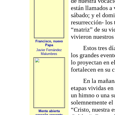
de nuestra vocaci
están llamados a v
sábado; y el domi
resurrección- los 
“matriz” de su vi
vivieron nuestros
Francisco, nuevo
Papa
Estos tres días 
Javier Fernández
los grandes event
Malumbres
lo proyectan en el
fortalecen en su 
En la mañana de
etapas vividas en 
un himno o una su
solemnemente el a
“Cristo, nuestra 
Mente abierta
corazón creyente