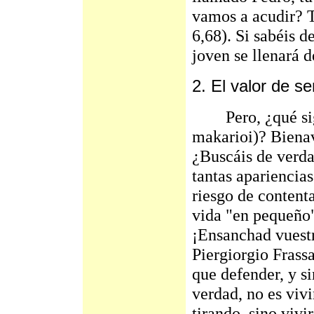
vamos a acudir? T
6,68). Si sabéis d
joven se llenará d
2. El valor de se
Pero, ¿qué signi
makarioi)? Bienav
¿Buscáis de verda
tantas apariencias
riesgo de content
vida "en pequeño"
¡Ensanchad vuest
Piergiorgio Frassa
que defender, y si
verdad, no es vivi
tirando, sino vivi