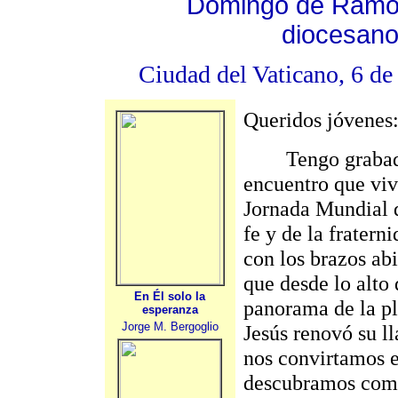
Domingo de Ramos
diocesano
Ciudad del Vaticano
,
6 de
Queridos jóvenes
Tengo grabado e
encuentro que viv
Jornada Mundial d
fe y de la fratern
con los brazos ab
que desde lo alto
En Él solo la
panorama de la pl
esperanza
Jorge M. Bergoglio
Jesús renovó su l
nos convirtamos e
descubramos como 