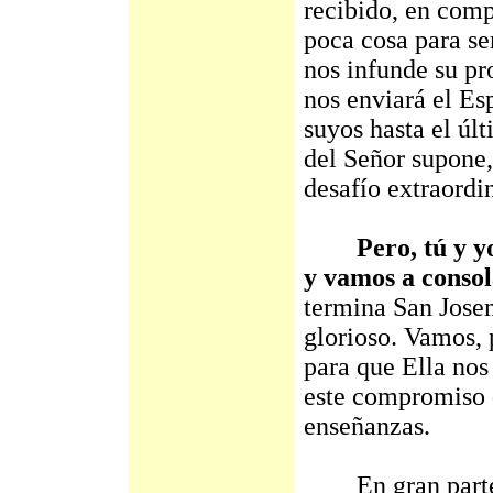
recibido, en comp
poca cosa para s
nos infunde su pr
nos enviará el Es
suyos hasta el últ
del Señor supone,
desafío extraordin
Pero, tú y y
y vamos a conso
termina San Jose
glorioso. Vamos, 
para que Ella nos
este compromiso d
enseñanzas.
En gran parte 