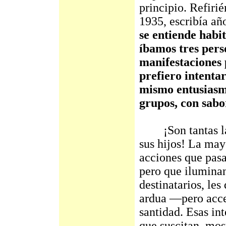
principio. Refiri
1935, escribía añ
se entiende habi
íbamos tres pers
manifestaciones 
prefiero intenta
mismo entusiasmo
grupos, con sabo
¡Son tantas las 
sus hijos! La may
acciones que pasa
pero que iluminan
destinatarios, les
ardua —pero acce
santidad. Esas in
que suscitan, mo