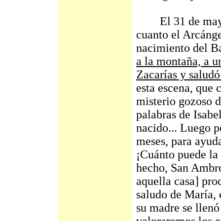
El 31 de mayo e
cuanto el Arcáng
nacimiento del B
a la montaña, a u
Zacarías y saludó
esta escena, que
misterio gozoso d
palabras de Isabel
nacido... Luego p
meses, para ayuda
¡Cuánto puede la
hecho, San Ambros
aquella casa] pro
saludo de María, 
su madre se llenó