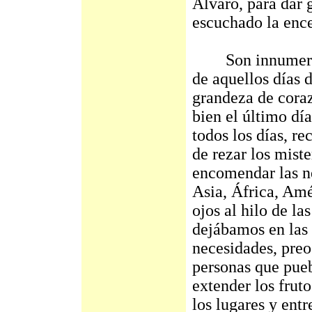
Álvaro, para dar 
escuchado la ence
Son innumerable
de aquellos días 
grandeza de cora
bien el último dí
todos los días, re
de rezar los mist
encomendar las n
Asia, África, Amé
ojos al hilo de la
dejábamos en las 
necesidades, preo
personas que pueb
extender los frut
los lugares y entr