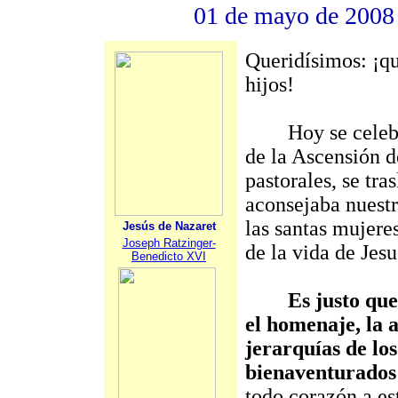
01 de mayo de 2008
Queridísimos: ¡qu
hijos!
Hoy se celebra e
de la Ascensión d
pastorales, se tr
aconsejaba nuestr
las santas mujeres
Jesús de Nazaret
Joseph Ratzinger-
de la vida de Jesuc
Benedicto XVI
Es justo qu
el homenaje, la 
jerarquías de los
bienaventurados 
todo corazón a es