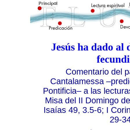
Jesús ha dado al 
fecund
Comentario del p
Cantalamessa –predi
Pontificia– a las lecturas
Misa del
II Domingo de
Isaías 49, 3.5-6; I Cori
29-34